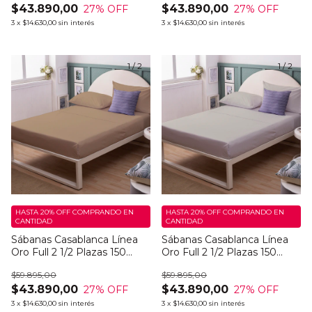
$43.890,00
$43.890,00
27
% OFF
27
% OFF
3
x
$14.630,00
sin interés
3
x
$14.630,00
sin interés
1
/
2
1
/
2
HASTA 20% OFF
COMPRANDO EN
HASTA 20% OFF
COMPRANDO EN
CANTIDAD
CANTIDAD
Sábanas Casablanca Línea
Sábanas Casablanca Línea
Oro Full 2 1/2 Plazas 150
Oro Full 2 1/2 Plazas 150
Hilos Bingo Dark
Hilos Bingo Light
$59.895,00
$59.895,00
$43.890,00
$43.890,00
27
% OFF
27
% OFF
3
x
$14.630,00
sin interés
3
x
$14.630,00
sin interés