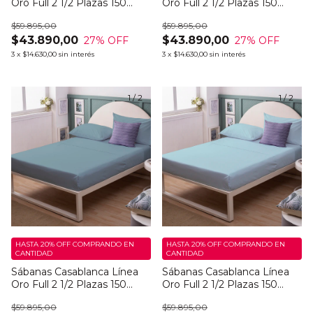
Oro Full 2 1/2 Plazas 150
Oro Full 2 1/2 Plazas 150
Hilos Mathie Dark
Hilos Mathie Light
$59.895,00
$59.895,00
$43.890,00
$43.890,00
27
% OFF
27
% OFF
3
x
$14.630,00
sin interés
3
x
$14.630,00
sin interés
1
/
2
1
/
2
HASTA 20% OFF
COMPRANDO EN
HASTA 20% OFF
COMPRANDO EN
CANTIDAD
CANTIDAD
Sábanas Casablanca Línea
Sábanas Casablanca Línea
Oro Full 2 1/2 Plazas 150
Oro Full 2 1/2 Plazas 150
Hilos Bluey Dark
Hilos Bluey Light
$59.895,00
$59.895,00