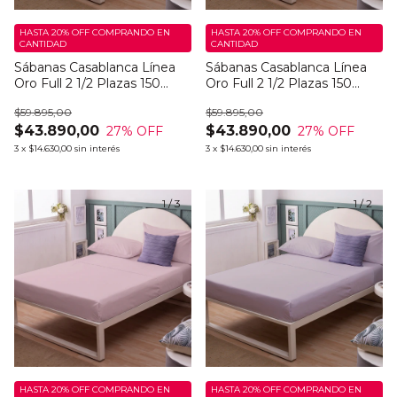
HASTA 20% OFF
COMPRANDO EN
HASTA 20% OFF
COMPRANDO EN
CANTIDAD
CANTIDAD
Sábanas Casablanca Línea
Sábanas Casablanca Línea
Oro Full 2 1/2 Plazas 150
Oro Full 2 1/2 Plazas 150
Hilos Rosi Dark
Hilos Rosi Light
$59.895,00
$59.895,00
$43.890,00
$43.890,00
27
% OFF
27
% OFF
3
x
$14.630,00
sin interés
3
x
$14.630,00
sin interés
1
/
3
1
/
2
HASTA 20% OFF
COMPRANDO EN
HASTA 20% OFF
COMPRANDO EN