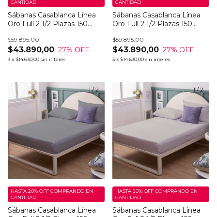
CANTIDAD
CANTIDAD
Sábanas Casablanca Línea
Sábanas Casablanca Línea
Oro Full 2 1/2 Plazas 150
Oro Full 2 1/2 Plazas 150
Hilos Parfum Dark
Hilos Parfum Light
$59.895,00
$59.895,00
$43.890,00
$43.890,00
27
% OFF
27
% OFF
3
x
$14.630,00
sin interés
3
x
$14.630,00
sin interés
1
/
2
1
/
2
HASTA 20% OFF
COMPRANDO EN
HASTA 20% OFF
COMPRANDO EN
CANTIDAD
CANTIDAD
Sábanas Casablanca Línea
Sábanas Casablanca Línea