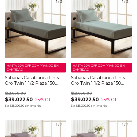
1
/
2
1
/
2
HASTA 20% OFF
COMPRANDO EN
HASTA 20% OFF
COMPRANDO EN
CANTIDAD
CANTIDAD
Sábanas Casablanca Línea
Sábanas Casablanca Línea
Oro Twin 1 1/2 Plaza 150
Oro Twin 1 1/2 Plaza 150
Hilos Rosi Dark
Hilos Rosi Light
$52.030,00
$52.030,00
$39.022,50
$39.022,50
25
% OFF
25
% OFF
3
x
$13.007,50
sin interés
3
x
$13.007,50
sin interés
1
/
2
1
/
2