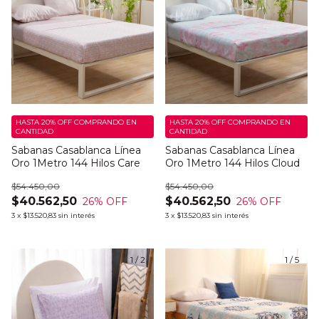
HASTA 20% OFF
COMPRANDO EN
HASTA 20% OFF
COMPRANDO EN
CANTIDAD
CANTIDAD
Sabanas Casablanca Línea
Sabanas Casablanca Línea
Oro 1Metro 144 Hilos Care
Oro 1Metro 144 Hilos Cloud
$54.450,00
$54.450,00
$40.562,50
$40.562,50
26
% OFF
26
% OFF
3
x
$13.520,83
sin interés
3
x
$13.520,83
sin interés
1
/
2
1
/
5