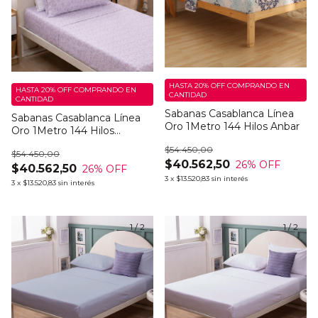
HASTA 20% OFF
COMPRANDO EN
HASTA 20% OFF
COMPRANDO EN
CANTIDAD
CANTIDAD
Sabanas Casablanca Línea
Sabanas Casablanca Línea
Oro 1Metro 144 Hilos Anbar
Oro 1Metro 144 Hilos
Antique
$54.450,00
$54.450,00
$40.562,50
26
% OFF
$40.562,50
26
% OFF
3
x
$13.520,83
sin interés
3
x
$13.520,83
sin interés
1
/
2
1
/
2