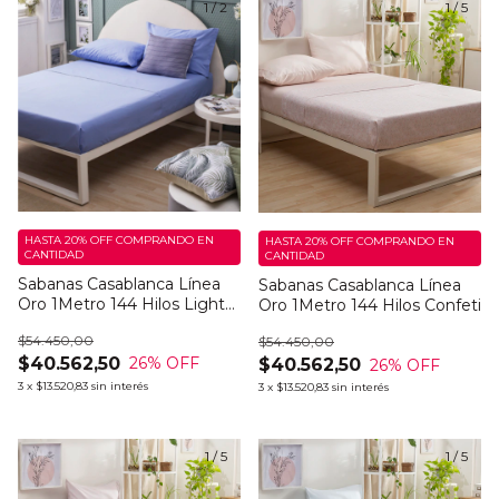
1
/
2
1
/
5
HASTA 20% OFF
COMPRANDO EN
HASTA 20% OFF
COMPRANDO EN
CANTIDAD
CANTIDAD
Sabanas Casablanca Línea
Sabanas Casablanca Línea
Oro 1Metro 144 Hilos Light
Oro 1Metro 144 Hilos Confeti
Blue
$54.450,00
$54.450,00
$40.562,50
26
% OFF
$40.562,50
26
% OFF
3
x
$13.520,83
sin interés
3
x
$13.520,83
sin interés
1
/
5
1
/
5