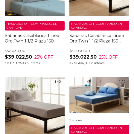
HASTA 20% OFF
COMPRANDO EN
HASTA 20% OFF
COMPRANDO EN
CANTIDAD
CANTIDAD
Sábanas Casablanca Línea
Sábanas Casablanca Línea
Oro Twin 1 1/2 Plaza 150
Oro Twin 1 1/2 Plaza 150
Hilos Bluey Light
Hilos Bingo Dark
$52.030,00
$52.030,00
$39.022,50
$39.022,50
25
% OFF
25
% OFF
3
x
$13.007,50
sin interés
3
x
$13.007,50
sin interés
1
/
2
1
/
2
2 colores
HASTA 20% OFF
COMPRANDO EN
CANTIDAD