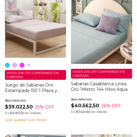
1
/
6
1
/
2
+3
HASTA 20% OFF
COMPRANDO EN
HASTA 20% OFF
COMPRANDO EN
CANTIDAD
CANTIDAD
Sabanas Casablanca Línea
Juego de Sábanas Oro
Oro 1Metro 144 Hilos Aqua
Estampada 150 1 Plaza y
Media
$54.450,00
$52.030,00
$40.562,50
26
% OFF
$39.022,50
25
% OFF
3
x
$13.520,83
sin interés
3
x
$13.007,50
sin interés
¡Solo quedan
4
en stock!