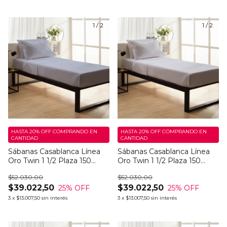
1
/
2
1
/
2
HASTA 20% OFF
COMPRANDO EN
HASTA 20% OFF
COMPRANDO EN
CANTIDAD
CANTIDAD
Sábanas Casablanca Línea
Sábanas Casablanca Línea
Oro Twin 1 1/2 Plaza 150
Oro Twin 1 1/2 Plaza 150
Hilos Snow Dark
Hilos Snow Light
$52.030,00
$52.030,00
$39.022,50
$39.022,50
25
% OFF
25
% OFF
3
x
$13.007,50
sin interés
3
x
$13.007,50
sin interés