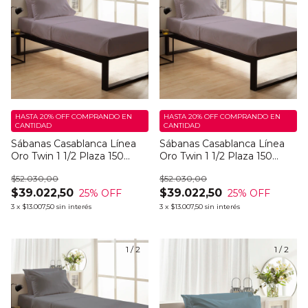
HASTA 20% OFF
COMPRANDO EN
HASTA 20% OFF
COMPRANDO EN
CANTIDAD
CANTIDAD
Sábanas Casablanca Línea
Sábanas Casablanca Línea
Oro Twin 1 1/2 Plaza 150
Oro Twin 1 1/2 Plaza 150
Hilos Parfum Dark
Hilos Parfum Light
$52.030,00
$52.030,00
$39.022,50
$39.022,50
25
% OFF
25
% OFF
3
x
$13.007,50
sin interés
3
x
$13.007,50
sin interés
1
/
2
1
/
2