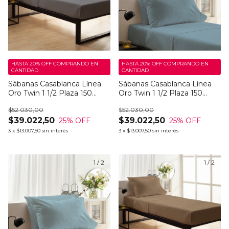
HASTA 20% OFF
COMPRANDO EN
HASTA 20% OFF
COMPRANDO EN
CANTIDAD
CANTIDAD
Sábanas Casablanca Línea
Sábanas Casablanca Línea
Oro Twin 1 1/2 Plaza 150
Oro Twin 1 1/2 Plaza 150
Hilos Mathie Dark
Hilos Bluey Dark
$52.030,00
$52.030,00
$39.022,50
$39.022,50
25
% OFF
25
% OFF
3
x
$13.007,50
sin interés
3
x
$13.007,50
sin interés
1
/
2
1
/
2