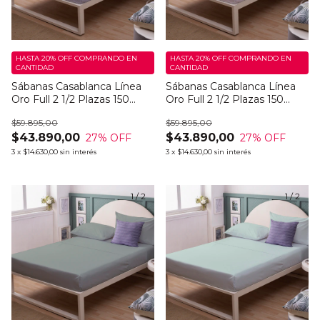
HASTA 20% OFF
COMPRANDO EN
HASTA 20% OFF
COMPRANDO EN
CANTIDAD
CANTIDAD
Sábanas Casablanca Línea
Sábanas Casablanca Línea
Oro Full 2 1/2 Plazas 150
Oro Full 2 1/2 Plazas 150
Hilos Snow Dark
Hilos Snow Light
$59.895,00
$59.895,00
$43.890,00
$43.890,00
27
% OFF
27
% OFF
3
x
$14.630,00
sin interés
3
x
$14.630,00
sin interés
1
/
2
1
/
2