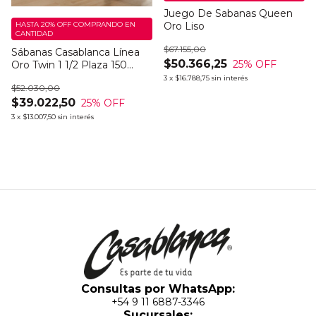
Juego De Sabanas Queen
HASTA 20% OFF
COMPRANDO EN
Oro Liso
CANTIDAD
$67.155,00
Sábanas Casablanca Línea
$50.366,25
25
% OFF
Oro Twin 1 1/2 Plaza 150
Hilos Bingo Light
3
x
$16.788,75
sin interés
$52.030,00
$39.022,50
25
% OFF
3
x
$13.007,50
sin interés
Consultas por WhatsApp:
+54 9 11 6887-3346
Sucursales: