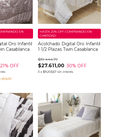
OMPRANDO EN
HASTA 20% OFF
COMPRANDO EN
CANTIDAD
tal Oro Infantil
Acolchado Digital Oro Infantil
win Casablanca
1 1/2 Plazas Twin Casablanca
$39.444,79
$27.611,00
21
% OFF
30
% OFF
erés
3
x
$9.203,67
sin interés
 stock!