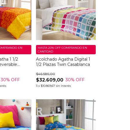
OMPRANDO EN
HASTA 20% OFF
COMPRANDO EN
CANTIDAD
tha 1 1/2
Acolchado Agatha Digital 1
eversible
1/2 Plazas Twin Casablanca
$46.585,00
$32.609,00
30
% OFF
30
% OFF
terés
3
x
$10.869,67
sin interés