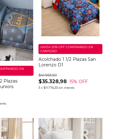
HASTA 20% OFF
COMPRANDO EN
CANTIDAD
Acolchado 1 1/2 Plazas San
Lorenzo D1
OMPRANDO EN
$41.563,50
2 Plazas
$35.328,98
15
% OFF
uniors
3
x
$11.776,33
sin interés
terés