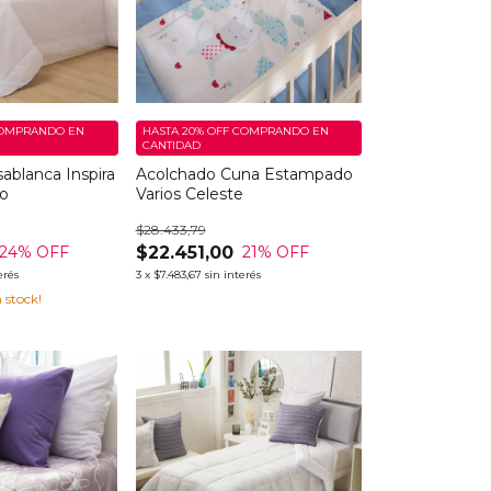
OMPRANDO EN
HASTA 20% OFF
COMPRANDO EN
CANTIDAD
ablanca Inspira
Acolchado Cuna Estampado
do
Varios Celeste
$28.433,79
$22.451,00
24
% OFF
21
% OFF
erés
3
x
$7.483,67
sin interés
 stock!