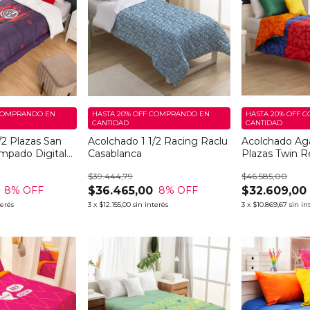
OMPRANDO EN
HASTA 20% OFF
COMPRANDO EN
HASTA 20% OFF
C
CANTIDAD
CANTIDAD
/2 Plazas San
Acolchado 1 1/2 Racing Raclu
Acolchado Aga
mpado Digital
Casablanca
Plazas Twin R
Casablanca
$39.444,79
$46.585,00
$36.465,00
$32.609,00
8
% OFF
8
% OFF
terés
3
x
$12.155,00
sin interés
3
x
$10.869,67
sin in