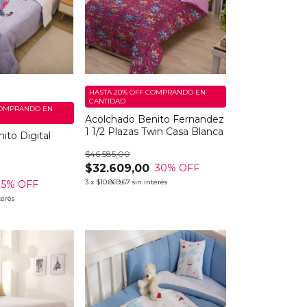
HASTA 20% OFF
COMPRANDO EN
CANTIDAD
OMPRANDO EN
Acolchado Benito Fernandez
1 1/2 Plazas Twin Casa Blanca
ito Digital
$46.585,00
$32.609,00
30
% OFF
3
x
$10.869,67
sin interés
5
% OFF
terés