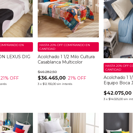
OMPRANDO EN
HASTA 20% OFF
COMPRANDO EN
CANTIDAD
N LEXUS DIG
Acolchado 1 1/2 Milo Cultura
Casablanca Multicolor
HASTA 20% OFF
C
CANTIDAD
$46.282,50
Acolchado 1 1/
$36.465,00
21
% OFF
21
% OFF
Equipo Boca J
terés
3
x
$12.155,00
sin interés
$42.075,00
3
x
$14.025,00
sin in