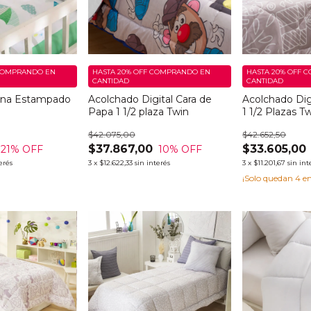
OMPRANDO EN
HASTA 20% OFF
COMPRANDO EN
HASTA 20% OFF
C
CANTIDAD
CANTIDAD
una Estampado
Acolchado Digital Cara de
Acolchado Digi
Papa 1 1/2 plaza Twin
1 1/2 Plazas T
$42.075,00
$42.652,50
$37.867,00
$33.605,00
21
% OFF
10
% OFF
erés
3
x
$12.622,33
sin interés
3
x
$11.201,67
sin int
¡Solo quedan
4
en