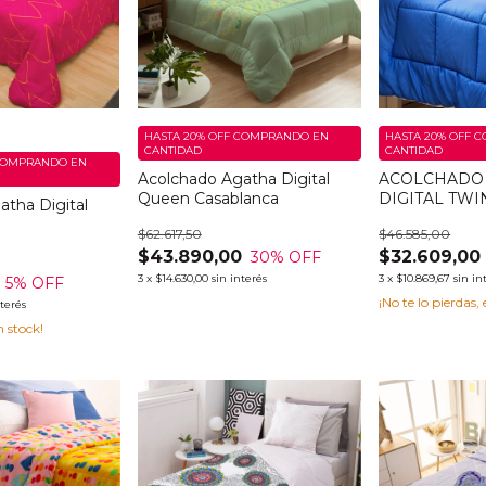
HASTA 20% OFF
COMPRANDO EN
HASTA 20% OFF
C
CANTIDAD
CANTIDAD
OMPRANDO EN
Acolchado Agatha Digital
ACOLCHADO
Queen Casablanca
DIGITAL TWI
atha Digital
$62.617,50
$46.585,00
$43.890,00
$32.609,00
30
% OFF
3
x
$14.630,00
sin interés
3
x
$10.869,67
sin in
5
% OFF
¡No te lo pierdas, 
nterés
 stock!