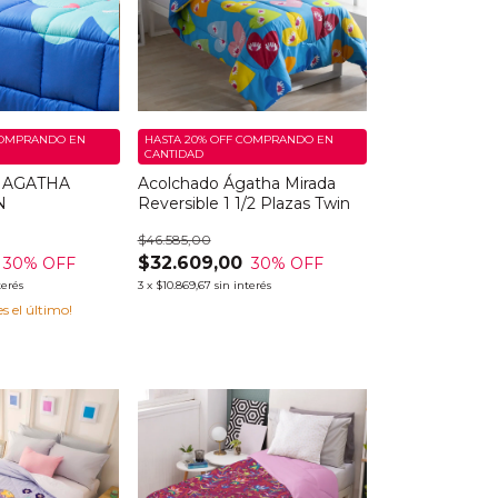
OMPRANDO EN
HASTA 20% OFF
COMPRANDO EN
CANTIDAD
 AGATHA
Acolchado Ágatha Mirada
N
Reversible 1 1/2 Plazas Twin
$46.585,00
$32.609,00
30
% OFF
30
% OFF
terés
3
x
$10.869,67
sin interés
es el último!