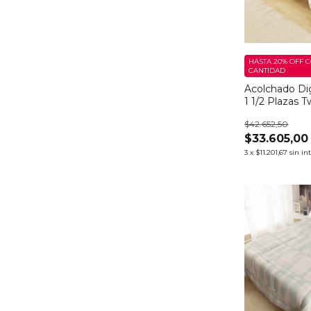
HASTA 20% OFF
C
CANTIDAD
Acolchado Digi
1 1/2 Plazas 
$42.652,50
$33.605,00
3
x
$11.201,67
sin in