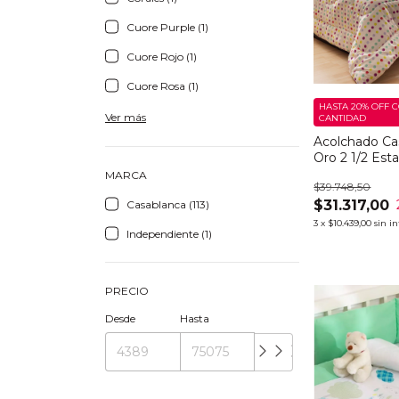
Cuore Purple (1)
Cuore Rojo (1)
Cuore Rosa (1)
HASTA 20% OFF
C
Ver más
CANTIDAD
Acolchado Cas
Oro 2 1/2 Es
Puntos
MARCA
$39.748,50
$31.317,00
Casablanca (113)
3
x
$10.439,00
sin i
Independiente (1)
PRECIO
Desde
Hasta