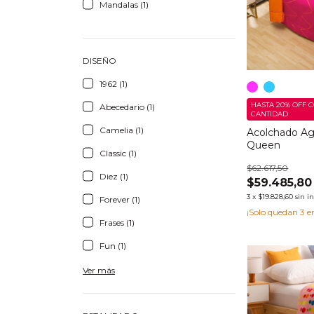
Mandalas (1)
DISEÑO
1962 (1)
HASTA 20% OFF
C
Abecedario (1)
CANTIDAD
Camelia (1)
Acolchado Ag
Queen
Classic (1)
$62.617,50
Diez (1)
$59.485,80
3
x
$19.828,60
sin i
Forever (1)
¡Solo quedan
3
en
Frases (1)
Fun (1)
Ver más