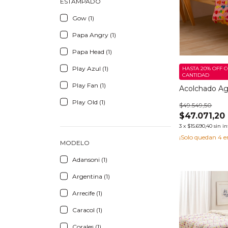
ESTAMPADO
Gow (1)
Papa Angry (1)
Papa Head (1)
Play Azul (1)
HASTA 20% OFF
C
CANTIDAD
Play Fan (1)
Acolchado A
Play Old (1)
$49.549,50
$47.071,20
3
x
$15.690,40
sin i
¡Solo quedan
4
e
MODELO
Adansoni (1)
Argentina (1)
Arrecife (1)
Caracol (1)
Corales (1)