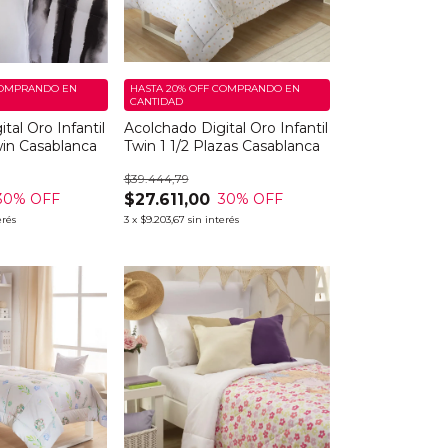
OMPRANDO EN
HASTA 20% OFF
COMPRANDO EN
CANTIDAD
tal Oro Infantil
Acolchado Digital Oro Infantil
win Casablanca
Twin 1 1/2 Plazas Casablanca
$39.444,79
$27.611,00
30
% OFF
30
% OFF
erés
3
x
$9.203,67
sin interés