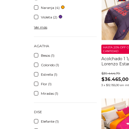
Naranja (4)
Violeta (2)
Ver más
AGATHA
HASTA 20% OFF
C
CANTIDAD
Besos (1)
Acolchado 1 1
Lorenzo Esta
Colorido (1)
Cuervo
$39.444,79
Estrella (1)
$36.465,00
Flor (1)
3
x
$12.155,00
sin in
Miradas (1)
DISE
Elefante (1)