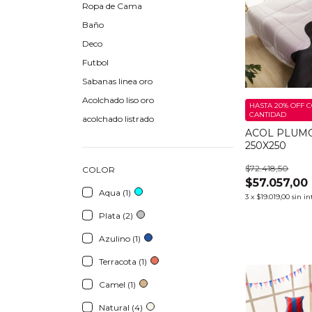
Ropa de Cama
Baño
Deco
Futbol
Sabanas linea oro
Acolchado liso oro
HASTA 20% OFF
C
CANTIDAD
acolchado listrado
ACOL PLUMO
250X250
$72.418,50
COLOR
$57.057,00
Aqua (1)
3
x
$19.019,00
sin in
Plata (2)
Azulino (1)
Terracota (1)
Camel (1)
Natural (4)