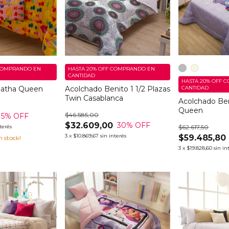
OMPRANDO EN
HASTA 20% OFF
COMPRANDO EN
CANTIDAD
HASTA 20% OFF
C
gatha Queen
Acolchado Benito 1 1/2 Plazas
CANTIDAD
Twin Casablanca
Acolchado Ben
Queen
$46.585,00
5
% OFF
$32.609,00
30
% OFF
nterés
$62.617,50
3
x
$10.869,67
sin interés
$59.485,80
n stock!
3
x
$19.828,60
sin in