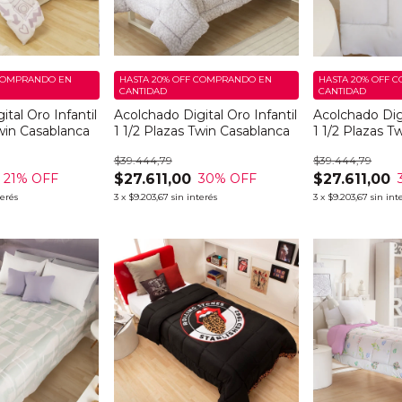
OMPRANDO EN
HASTA 20% OFF
COMPRANDO EN
HASTA 20% OFF
C
CANTIDAD
CANTIDAD
tal Oro Infantil
Acolchado Digital Oro Infantil
Acolchado Digi
Twin Casablanca
1 1/2 Plazas Twin Casablanca
1 1/2 Plazas T
$39.444,79
$39.444,79
$27.611,00
$27.611,00
21
% OFF
30
% OFF
terés
3
x
$9.203,67
sin interés
3
x
$9.203,67
sin int