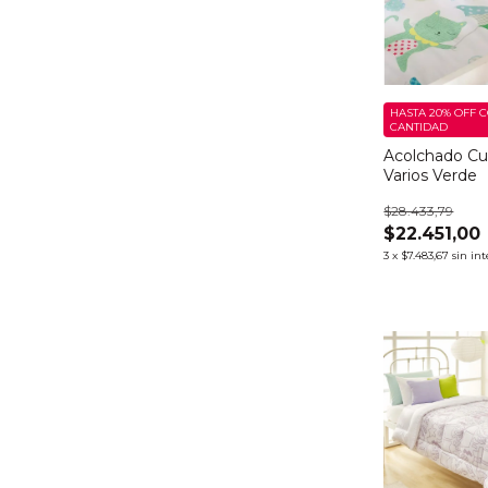
HASTA 20% OFF
C
CANTIDAD
Acolchado C
Varios Verde
$28.433,79
$22.451,00
3
x
$7.483,67
sin int