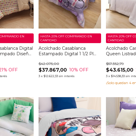
OMPRANDO EN
HASTA 20% OFF
COMPRANDO EN
HASTA 20% OFF
C
CANTIDAD
CANTIDAD
ablanca Digital
Acolchado Casablanca
Acolchado Cas
tampado Diseño
Estampado Digital 1 1/2 Pl
Queen Listra
My Little Pony Color Like
$42.075,00
$57.352,79
$37.867,00
$43.615,00
21
% OFF
10
% OFF
nterés
3
x
$12.622,33
sin interés
3
x
$14.538,33
sin int
¡Solo quedan
4
en