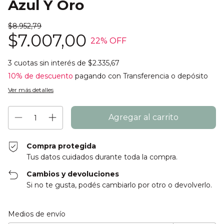
Azul Y Oro
$8.952,79
$7.007,00
22
% OFF
3
cuotas sin interés de
$2.335,67
10% de descuento
pagando con Transferencia o depósito
Ver más detalles
Compra protegida
Tus datos cuidados durante toda la compra.
Cambios y devoluciones
Si no te gusta, podés cambiarlo por otro o devolverlo.
Entregas para el CP:
Cambiar CP
Medios de envío