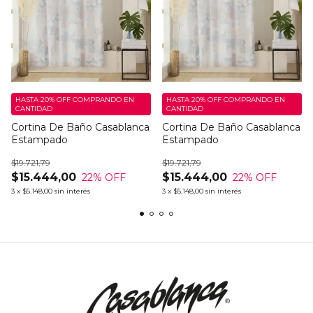
HASTA 20% OFF
COMPRANDO EN
HASTA 20% OFF
COMPRANDO EN
CANTIDAD
CANTIDAD
Cortina De Baño Casablanca
Cortina De Baño Casablanca
Estampado
Estampado
$19.721,79
$19.721,79
$15.444,00
$15.444,00
22
% OFF
22
% OFF
3
x
$5.148,00
sin interés
3
x
$5.148,00
sin interés