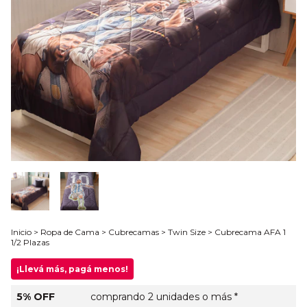
Inicio
>
Ropa de Cama
>
Cubrecamas
>
Twin Size
>
Cubrecama AFA 1
1/2 Plazas
¡Llevá más, pagá menos!
5% OFF
comprando 2 unidades o más *