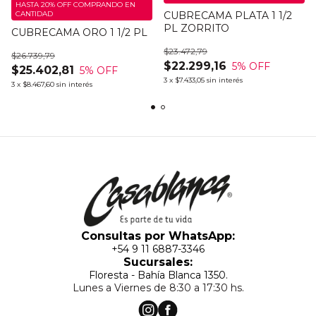
HASTA 20% OFF
COMPRANDO EN
CANTIDAD
CUBRECAMA PLATA 1 1/2
PL ZORRITO
CUBRECAMA ORO 1 1/2 PL
$23.472,79
$26.739,79
$22.299,16
5
% OFF
$25.402,81
5
% OFF
3
x
$7.433,05
sin interés
3
x
$8.467,60
sin interés
Consultas por WhatsApp:
+54 9 11 6887-3346
Sucursales:
Floresta - Bahía Blanca 1350.
Lunes a Viernes de 8:30 a 17:30 hs.