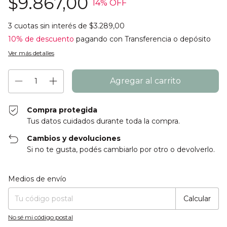
$9.867,00
14
% OFF
3
cuotas sin interés de
$3.289,00
10% de descuento
pagando con Transferencia o depósito
Ver más detalles
Compra protegida
Tus datos cuidados durante toda la compra.
Cambios y devoluciones
Si no te gusta, podés cambiarlo por otro o devolverlo.
Entregas para el CP:
Cambiar CP
Medios de envío
Calcular
No sé mi código postal