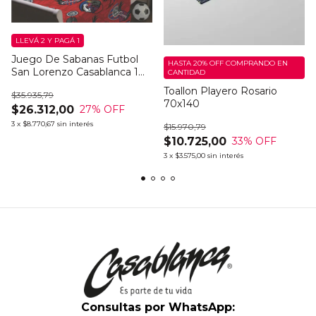
LLEVÁ 2 Y PAGÁ 1
Juego De Sabanas Futbol
HASTA 20% OFF
COMPRANDO EN
San Lorenzo Casablanca 1
CANTIDAD
1/2
Toallon Playero Rosario
$35.935,79
70x140
$26.312,00
27
% OFF
3
x
$8.770,67
sin interés
$15.970,79
$10.725,00
33
% OFF
3
x
$3.575,00
sin interés
Consultas por WhatsApp: