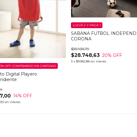
LLEVÁ 2 Y PAGÁ 1
SABANA FUTBOL INDEPEND
CORONA
$35.935,79
$28.748,63
20
% OFF
3
x
$9.582,88
sin interés
0% OFF
COMPRANDO EN CANTIDAD
to Digital Playero
ndiente
79
7,00
14
% OFF
,00
sin interés