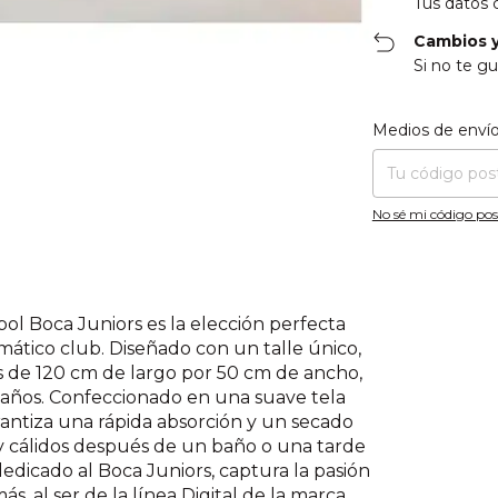
Tus datos 
Cambios y
Si no te gu
Entregas para el CP
Medios de enví
No sé mi código pos
bol Boca Juniors es la elección perfecta
ático club. Diseñado con un talle único,
 de 120 cm de largo por 50 cm de ancho,
6 años. Confeccionado en una suave tela
antiza una rápida absorción y un secado
y cálidos después de un baño o una tarde
 dedicado al Boca Juniors, captura la pasión
ás, al ser de la línea Digital de la marca