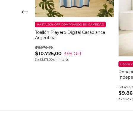
bol San
/2
HASTA 20% OFF
COMPRANDO EN CANTIDAD
Toallón Playero Digital Casablanca
Argentina
$15.970,79
$10.725,00
33
% OFF
3
x
$3.575,00
sin interés
HASTA 2
Ponchi
Indepe
$11.493,
$9.86
3
x
$3.289