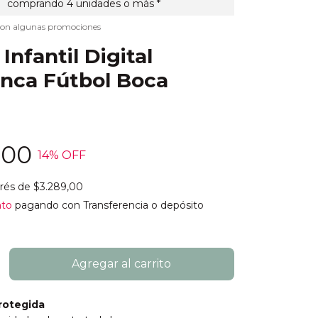
comprando 4 unidades o más *
con algunas promociones
Infantil Digital
nca Fútbol Boca
,00
14
% OFF
erés de
$3.289,00
nto
pagando con Transferencia o depósito
rotegida