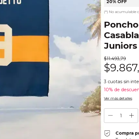
20% OFF
(*) No acumulable 
Poncho 
Casabla
Juniors
$11.493,79
$9.867
3
cuotas sin int
10% de descue
Ver más detalles
Compra p