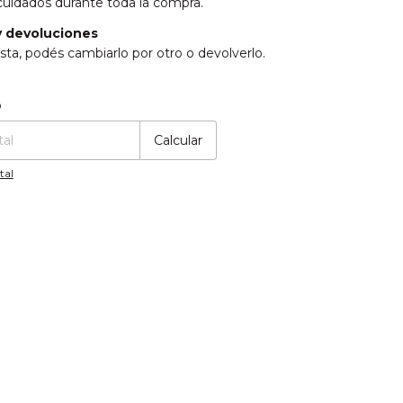
cuidados durante toda la compra.
 devoluciones
sta, podés cambiarlo por otro o devolverlo.
:
Cambiar CP
o
Calcular
tal