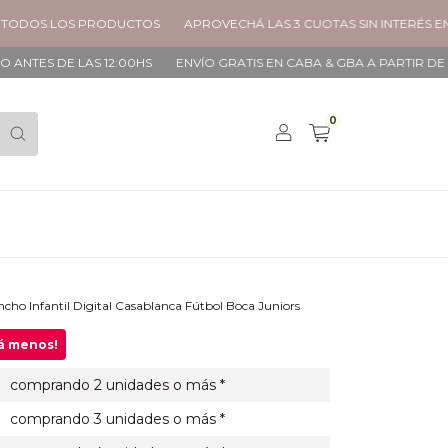
LOS PRODUCTOS
APROVECHÁ LAS 3 CUOTAS SIN INTERÉS EN TODOS
 LAS 12:00HS
ENVÍO GRATIS EN CABA & GBA A PARTIR DE $90.000
0
cho Infantil Digital Casablanca Fútbol Boca Juniors
gá menos!
comprando 2 unidades o más *
comprando 3 unidades o más *