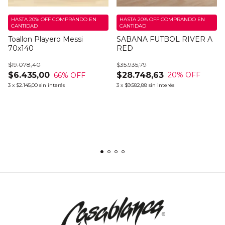
HASTA 20% OFF
COMPRANDO EN
HASTA 20% OFF
COMPRANDO EN
CANTIDAD
CANTIDAD
SABANA FUTBOL RIVER A
Toallon Playero Messi
RED
70x140
$35.935,79
$19.078,40
$28.748,63
$6.435,00
20
% OFF
66
% OFF
3
x
$9.582,88
sin interés
3
x
$2.145,00
sin interés