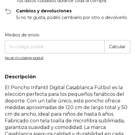
Tus datos cuidados durante toda la compra.
Cambios y devoluciones
Si no te gusta, podés cambiarlo por otro o devolverlo.
Entregas para el CP:
Cambiar CP
Medios de envío
Calcular
No sé mi código postal
Descripción
El Poncho Infantil Digital Casablanca Fútbol es la
elección perfecta para los pequeños fanáticos del
deporte. Con un talle único, este poncho ofrece
medidas aproximadas de 120 cm de largo total y 50
cm de ancho, ideal para niños de hasta 6 años.
Fabricado con tela toalla de microfibra sublimada,
garantiza suavidad y comodidad. La marca
Casablanca asegura calidad y durabilidad en cada