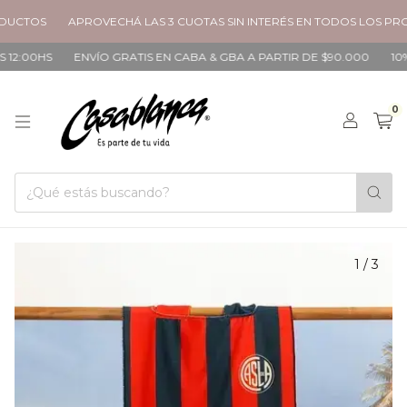
UCTOS
APROVECHÁ LAS 3 CUOTAS SIN INTERÉS EN TODOS LOS PRO
2:00HS
ENVÍO GRATIS EN CABA & GBA A PARTIR DE $90.000
10% 
0
1
/
3