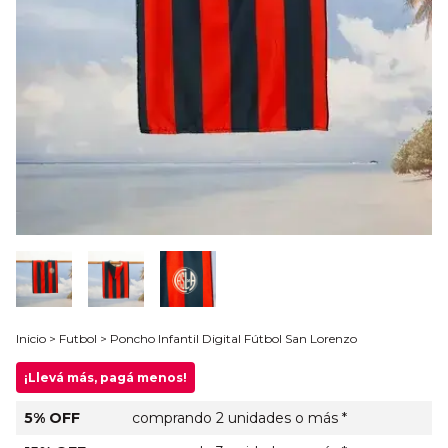
Inicio
>
Futbol
>
Poncho Infantil Digital Fútbol San Lorenzo
¡Llevá más, pagá menos!
5% OFF
comprando 2 unidades o más *