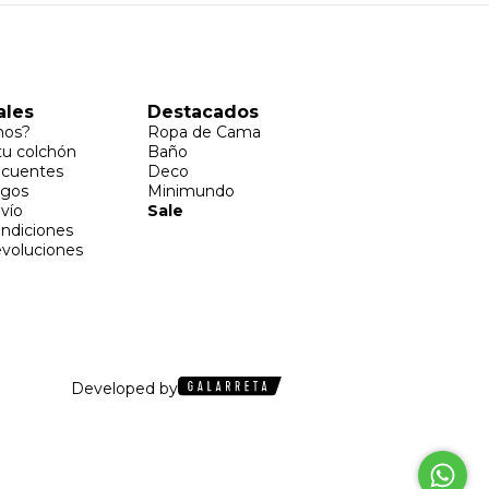
ales
Destacados
mos?
Ropa de Cama
u colchón
Baño
ecuentes
Deco
agos
Minimundo
vío
Sale
ondiciones
voluciones
Developed by