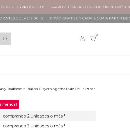
 LOS PRODUCTOS
APROVECHÁ LAS 3 CUOTAS SIN INTERÉS EN TODO
E LAS 12:00HS
ENVÍO GRATIS EN CABA & GBA A PARTIR DE $90.000
0
las y Toallones
>
Toallón Playero Agatha Ruiz De La Prada
gá menos!
comprando 2 unidades o más *
comprando 3 unidades o más *