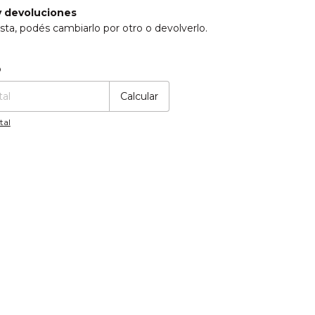
 devoluciones
sta, podés cambiarlo por otro o devolverlo.
:
Cambiar CP
o
Calcular
tal