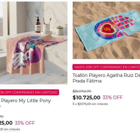
HASTA 20% OFF
COMPRANDO EN CANTI
Toallón Playero Agatha Ruiz D
Prada Fátima
$15.970,79
0% OFF
COMPRANDO EN CANTIDAD
$10.725,00
33
% OFF
n Playero My Little Pony
3
x
$3.575,00
sin interés
0
79
25,00
33
% OFF
,00
sin interés