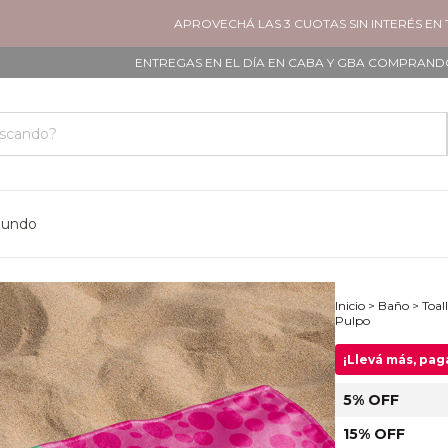
APROVECHÁ LAS 3 CUOTAS SIN INTERÉS EN TODOS
ENTREGAS EN EL DÍA EN CABA Y GBA COMPRANDO ANTES D
mundo
Inicio
>
Baño
>
Toal
Pulpo
¡Llevá más, pa
5% OFF
15% OFF