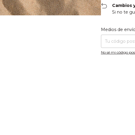
Cambios y
Si no te gu
Entregas para el CP
Medios de enví
No sé mi código pos