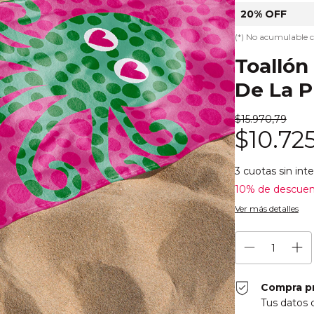
20% OFF
(*) No acumulable 
Toallón
De La P
$15.970,79
$10.72
3
cuotas sin int
10% de descue
Ver más detalles
Compra p
Tus datos 