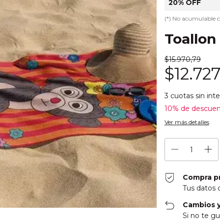
20% OFF
(*) No acumulable 
Toallon
$15.970,79
$12.72
3
cuotas sin int
10% de descue
Ver más detalles
Compra p
Tus datos 
Cambios y
Si no te gu