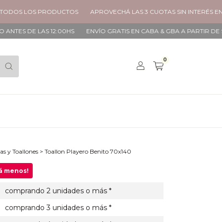
LOS PRODUCTOS
APROVECHÁ LAS 3 CUOTAS SIN INTERÉS EN TODOS
 LAS 12:00HS
ENVÍO GRATIS EN CABA & GBA A PARTIR DE $90.000
0
las y Toallones
>
Toallon Playero Benito 70x140
gá menos!
comprando 2 unidades o más *
comprando 3 unidades o más *