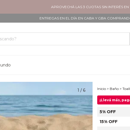
APROVECHÁ LAS 3 CUOTAS SIN INTERÉS EN TODOS 
ENTREGAS EN EL DÍA EN CABA Y GBA COMPRANDO ANTES DE
mundo
Inicio
>
Baño
>
Toal
1
/
6
¡Llevá más, pa
5% OFF
15% OFF