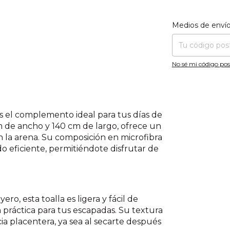
Entregas para el CP
Medios de enví
No sé mi código pos
es el complemento ideal para tus días de
m de ancho y 140 cm de largo, ofrece un
n la arena. Su composición en microfibra
o eficiente, permitiéndote disfrutar de
ro, esta toalla es ligera y fácil de
 práctica para tus escapadas. Su textura
ia placentera, ya sea al secarte después