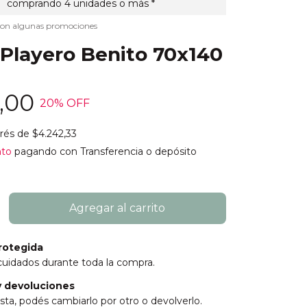
comprando 4 unidades o más *
con algunas promociones
 Playero Benito 70x140
7,00
20
% OFF
erés de
$4.242,33
nto
pagando con Transferencia o depósito
rotegida
cuidados durante toda la compra.
 devoluciones
sta, podés cambiarlo por otro o devolverlo.