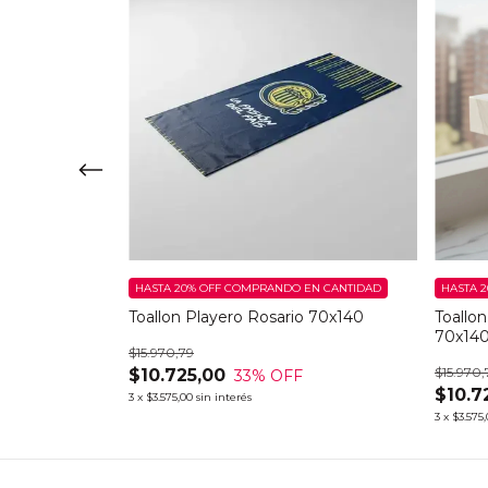
EN CANTIDAD
 Ruiz De La
HASTA 20% OFF
COMPRANDO EN CANTIDAD
HASTA 2
Toallon Playero Rosario 70x140
Toallo
70x14
$15.970,79
$15.970,
$10.725,00
33
% OFF
$10.7
3
x
$3.575,00
sin interés
3
x
$3.575