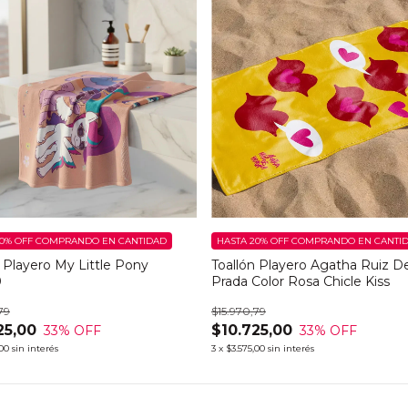
0% OFF
COMPRANDO EN CANTIDAD
HASTA 20% OFF
COMPRANDO EN CANTI
n Playero My Little Pony
Toallón Playero Agatha Ruiz D
0
Prada Color Rosa Chicle Kiss
79
$15.970,79
25,00
$10.725,00
33
% OFF
33
% OFF
,00
sin interés
3
x
$3.575,00
sin interés