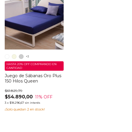
+3
HASTA 20% OFF
COMPRANDO EN
CANTIDAD
Juego de Sábanas Oro Plus
150 Hilos Queen
$61.829,79
$54.890,00
11
% OFF
3
x
$18.296,67
sin interés
¡Solo quedan
2
en stock!