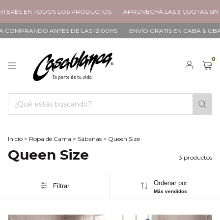
NTERÉS EN TODOS LOS PRODUCTOS
APROVECHÁ LAS 3 CUOTAS SIN 
A COMPRANDO ANTES DE LAS 12:00HS
ENVÍO GRATIS EN CABA & GBA 
0
Inicio
>
Ropa de Cama
>
Sábanas
>
Queen Size
Queen Size
3 productos
Ordenar por:
Filtrar
Más vendidos