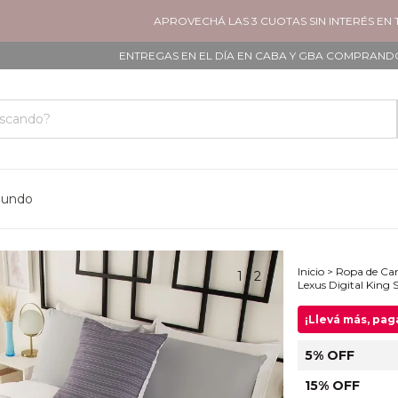
APROVECHÁ LAS 3 CUOTAS SIN INTERÉS EN TODOS 
ENTREGAS EN EL DÍA EN CABA Y GBA COMPRANDO ANTES DE 
mundo
Inicio
>
Ropa de C
1
/
2
Lexus Digital King 
¡Llevá más, pa
5% OFF
15% OFF