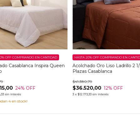
0% OFF
COMPRANDO EN CANTIDAD
HASTA 20% OFF
COMPRANDO EN CANTI
ado Casablanca Inspira Queen
Acolchado Oro Liso Ladrillo 2 1
o
Plazas Casablanca
79
$41.380,79
15,00
$36.520,00
24
% OFF
12
% OFF
,33
sin interés
3
x
$12.173,33
sin interés
uedan
4
en stock!