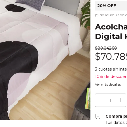
20% OFF
(*) No acumulable 
Acolch
Digital
$89.842,50
$70.78
3
cuotas sin int
10% de descue
Ver más detalles
Compra p
Tus datos 