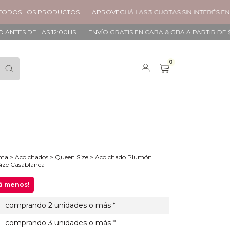
LOS PRODUCTOS
APROVECHÁ LAS 3 CUOTAS SIN INTERÉS EN TODOS 
LAS 12:00HS
ENVÍO GRATIS EN CABA & GBA A PARTIR DE $90.000
0
ama
>
Acolchados
>
Queen Size
>
Acolchado Plumón
Size Casablanca
gá menos!
comprando 2 unidades o más *
comprando 3 unidades o más *