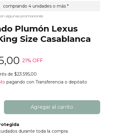
comprando 4 unidades o más *
con algunas promociones
ado Plumón Lexus
 King Size Casablanca
5,00
21
% OFF
erés de
$23.595,00
nto
pagando con Transferencia o depósito
rotegida
cuidados durante toda la compra.