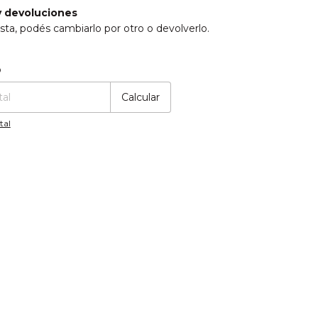
 devoluciones
sta, podés cambiarlo por otro o devolverlo.
:
Cambiar CP
o
Calcular
tal