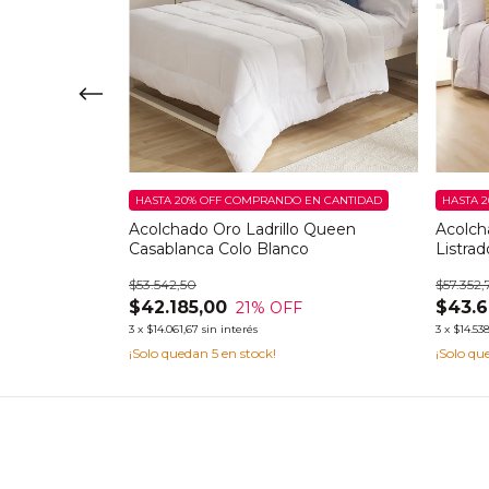
EN CANTIDAD
HASTA 20% OFF
COMPRANDO EN CANTIDAD
HASTA 2
een Maíz
Acolchado Oro Ladrillo Queen
Acolch
Casablanca Colo Blanco
Listrad
$53.542,50
$57.352,
$42.185,00
$43.6
21
% OFF
3
x
$14.061,67
sin interés
3
x
$14.538
¡Solo quedan
5
en stock!
¡Solo q