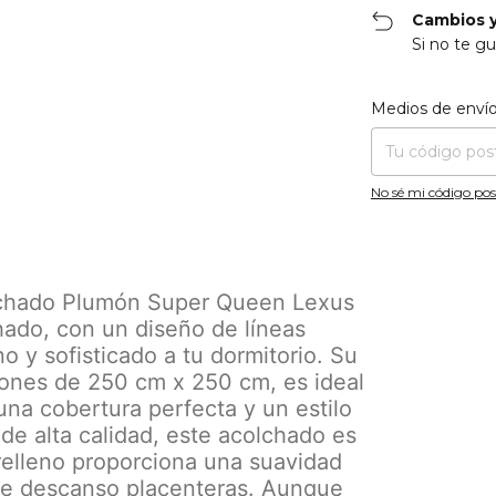
Cambios y
Si no te gu
Entregas para el CP
Medios de enví
No sé mi código pos
olchado Plumón Super Queen Lexus
ado, con un diseño de líneas
 y sofisticado a tu dormitorio. Su
nes de 250 cm x 250 cm, es ideal
na cobertura perfecta y un estilo
 de alta calidad, este acolchado es
 relleno proporciona una suavidad
de descanso placenteras. Aunque