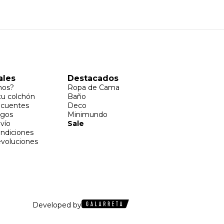
ales
Destacados
mos?
Ropa de Cama
u colchón
Baño
ecuentes
Deco
agos
Minimundo
vío
Sale
ondiciones
voluciones
Developed by